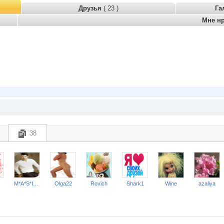
Друзья
( 23 )
Га
Мне н
38
M*A*S*I*M*A*R
Olga22
Rovich
Shark1
Wine
azaliya