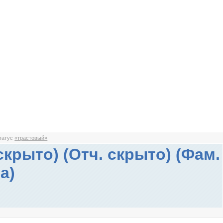
статус
«трастовый»
скрыто) (Отч. скрыто) (Фам.
а)