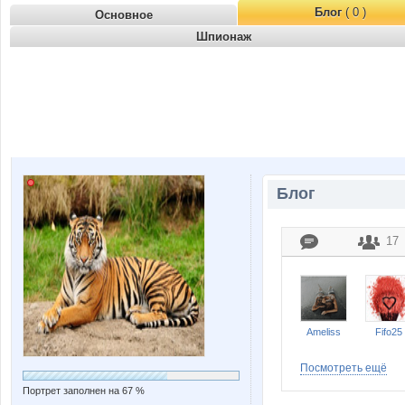
Блог
( 0 )
Основное
Шпионаж
Блог
17
Ameliss
Fifo25
Посмотреть ещё
Портрет заполнен на 67 %