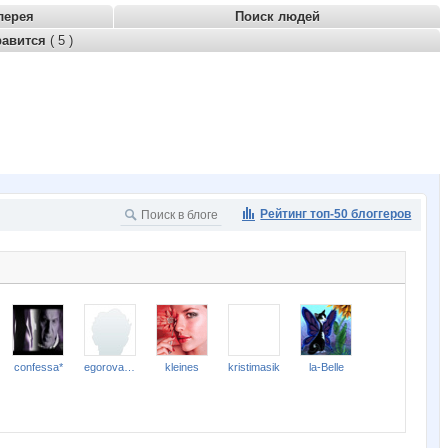
лерея
Поиск людей
равится
( 5 )
Рейтинг топ-50 блоггеров
confessa*
egorova-ov
kleines
kristimasik
la-Belle