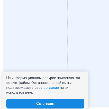
На информационном ресурсе применяются
Статистика портрета:
cookie-файлы. Оставаясь на сайте, вы
подтверждаете свое
согласие
на их
сейчас просматривают портрет - 0
использование.
зарегистрированные пользователи
посетившие портрет за 7 дней - 0
Согласен