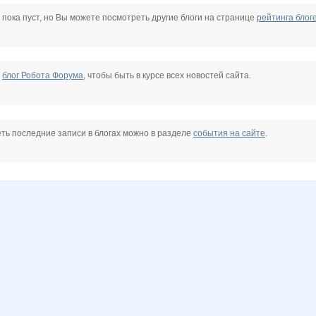
17
natbor
triniti123
капризная
козерожик
надюшк
платоша777
 пока пуст, но Вы можете посмотреть другие блоги на странице
рейтинга блог
ЕИ АРИСИЯ
Ильяна
Катти на Бугатти
Роза Ивановна
Ручка
Рыжая панда
СУ!!ПЕР
е
блог Робота Форума
, чтобы быть в курсе всех новостей сайта.
ть последние записи в блогах можно в разделе
события на сайте
.