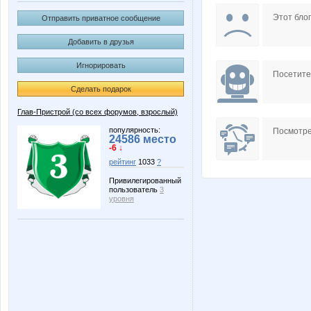
maxijaz10
nataly9
Этот блог
Отправить приватное сообщение
Добавить в друзья
Игнорировать
ГетцЮля
ГАЛЕР
Посетит
Сделать подарок
Глав-Пристрой (со всех форумов, взрослый)
популярность:
Посмотре
24586 место
-6 ↓
рейтинг
1033
?
Привилегированный
пользователь
3
уровня