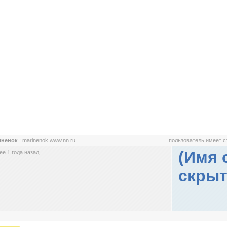
иненок
:
marinenok.www.nn.ru
пользователь имеет 
(Имя 
е 1 года назад
скрыт